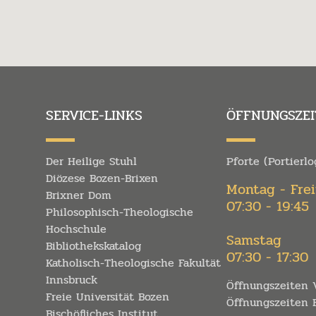
SERVICE-LINKS
ÖFFNUNGSZEI
Der Heilige Stuhl
Pforte (Portierlo
Diözese Bozen-Brixen
Montag - Fre
Brixner Dom
07:30 - 19:45
Philosophisch-Theologische
Hochschule
Samstag
Bibliothekskatalog
07:30 - 17:30
Katholisch-Theologische Fakultät
Innsbruck
Öffnungszeiten V
Freie Universität Bozen
Öffnungszeiten B
Bischöfliches Institut