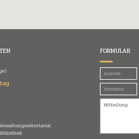
TEN
FORMULAR
Felder
ge)
itag
erwaltungssekretariat
ibliothek