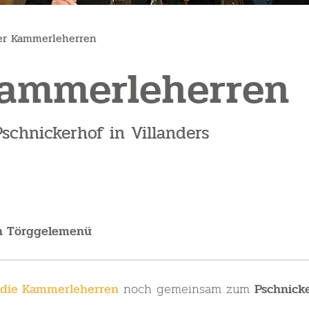
der Kammerleherren
Kammerleherren
chnickerhof in Villanders
n Törggelemenü
noch gemeinsam zum
die Kammerleherren
Pschnicke