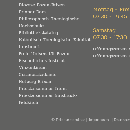
Diözese Bozen-Brixen
Montag - Fre
Brixner Dom
07:30 - 19:45
Philosophisch-Theologische
Hochschule
Samstag
Bibliothekskatalog
07:30 - 17:30
Katholisch-Theologische Fakultät
Innsbruck
Öffnungszeiten V
Freie Universität Bozen
Öffnungszeiten B
Bischöfliches Institut
Vinzentinum
Cusanusakademie
Hofburg Brixen
Priesterseminar Trient
Priesterseminar Innsbruck-
Feldkirch
© Priesterseminar
Impressum
Datensc