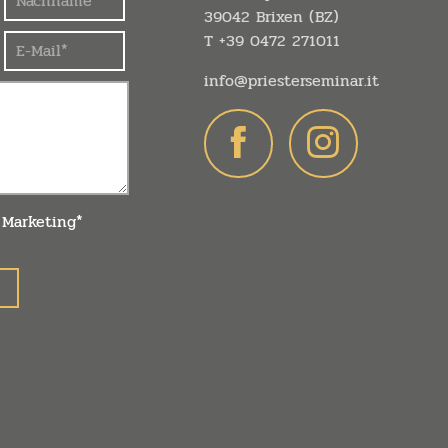
39042 Brixen (BZ)
T
+39 0472 271011
info@
priesterseminar.
it
 Marketing*