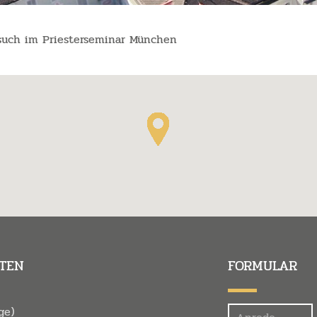
such im Priesterseminar München
TEN
FORMULAR
Felder
ge)