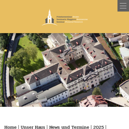
Home
|
Unser Haus
|
News und Termine
|
2025
|