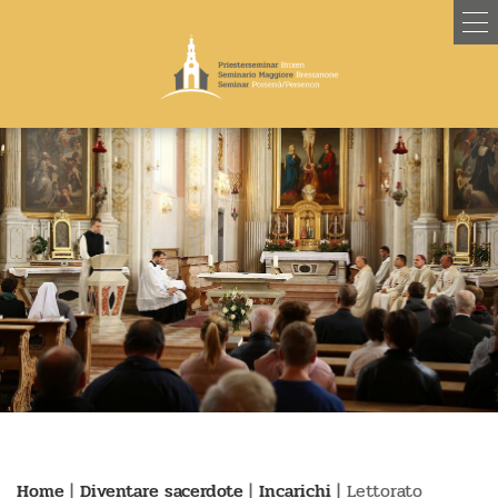
Home
|
Diventare sacerdote
|
Incarichi
|
Lettorato