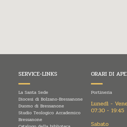
SERVICE-LINKS
ORARI DI AP
La Santa Sede
Portineria
Diocesi di Bolzano-Bressanone
Lunedì - Ven
Duomo di Bressanone
07:30 - 19:45
Studio Teologico Accademico
Bressanone
Sabato
Catalogo della biblioteca