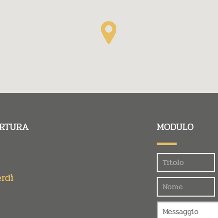
ERTURA
MODULO
Felder
erdì