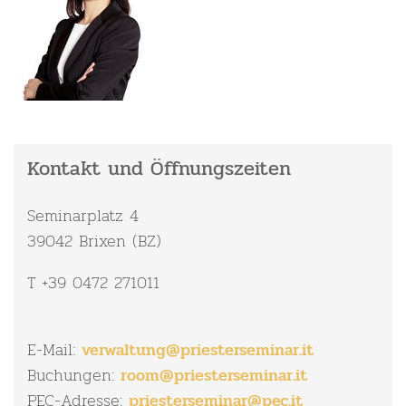
Kontakt und Öffnungszeiten
Seminarplatz 4
39042 Brixen (BZ)
T +39 0472 271011
E-Mail:
verwaltung@
priesterseminar.
it
Buchungen:
room@
priesterseminar.
it
PEC-Adresse:
priesterseminar@
pec.
it