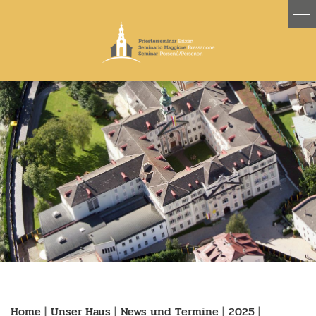
Home
|
Unser Haus
|
News und Termine
|
2025
|